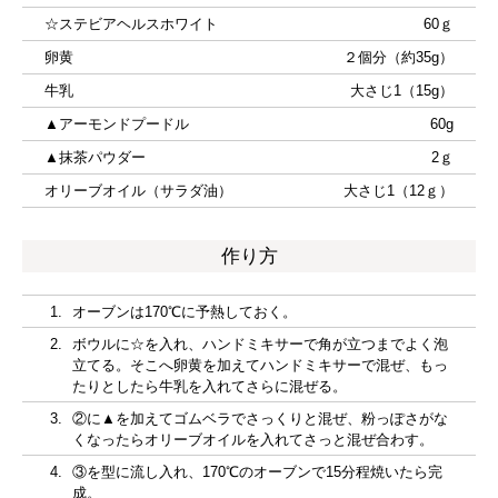
☆ステビアヘルスホワイト
60ｇ
卵黄
２個分（約35g）
牛乳
大さじ1（15g）
▲アーモンドプードル
60g
▲抹茶パウダー
2ｇ
オリーブオイル（サラダ油）
大さじ1（12ｇ）
作り方
オーブンは170℃に予熱しておく。
ボウルに☆を入れ、ハンドミキサーで角が立つまでよく泡
立てる。そこへ卵黄を加えてハンドミキサーで混ぜ、もっ
たりとしたら牛乳を入れてさらに混ぜる。
②に▲を加えてゴムベラでさっくりと混ぜ、粉っぽさがな
くなったらオリーブオイルを入れてさっと混ぜ合わす。
③を型に流し入れ、170℃のオーブンで15分程焼いたら完
成。