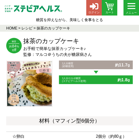
ログイン
カート
メニュー
糖質を抑えながら、美味しく食事をとる
HOME
>
レシピ
>
抹茶のカップケーキ
抹茶のカップケーキ
糖質
84
約
%
お手軽で簡単な抹茶カップケーキ♪
off
監修：マルコ＠うちの夫が糖尿病さん
1人分糖質
11.7
約
g
(砂糖使用)
1人分ロカボ糖質
1.8
約
g
(ステビアヘルス使用)
材料（マフィン型6個分）
☆卵白
2個分（約80ｇ）